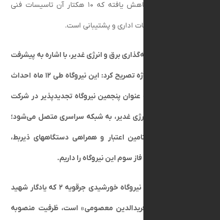
هکتار در جرقویه ۲ کاهش یافته که ۱۰ هکتار آن تاسیسات فنی
 مابقی تاسیسات اداری و پشتیبانی است.
کت سرمایه‌گذاری برق و انرژی غدیر، با اشاره به پیشرفت
فیزیکی ۹۵ درصدی پروژه تصریح کرد: این نیروگاه طی ۱۲ ماه احداث
ته آینده به عنوان پنجمین نیروگاه تجدیدپذیر در شرکت
ذاری برق و انرژی غدیر، به شبکه سراسری متصل می‌شود؛
در صورت تامین اعتبار و همراهی دستگاههای ذیربط،
امه‌ریزی برای فاز سوم این نیروگاه را داریم.
ت،
با احداث نیروگاه خورشیدی جرقویه ۲ که یادگار شهید
 «دکتر سید فریدالدین معصومی» است، ظرفیت منصوبه