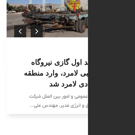
۲۴ مهر ۱۴۰۰
کوشک
کشو
به گزا
فریدال
بین واحد اول گازی نیروگاه
ل ترکیبی لامرد، وارد منطقه
ه اقتصادی لامرد شد
زارش روابط عمومی و امور بین الملل شرکت
یه‌گذاری برق و انرژی غدیر، مهندس علی...