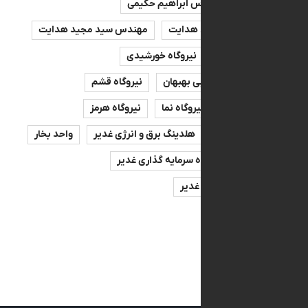
صه
مهندس ابراهیم حکیمی
س سیدمجید هدایت
مهندس سید مجید هدایت
ه بهبهان
نیروگاه خورشیدی
اه سیکل ترکیبی بهبهان
نیروگاه قشم
ه لامرد
نیروگاه نما
نیروگاه هرمز
پرظرفیت
هلدینگ برق و انرژی غدیر
واحد بخار
نیرو
گروه سرمایه گذاری غدیر
سرمایه‌گذاری غدیر