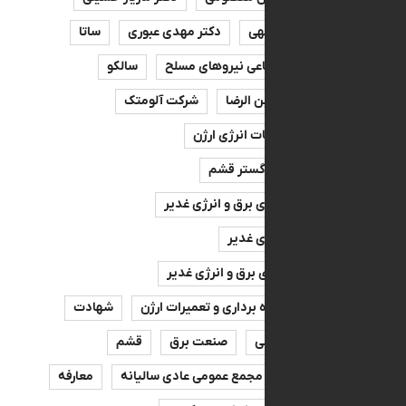
مصطفی نوراللهی
دکتر مهدی عبوری
ساتا
ن تامین اجتماعی نیروهای مسلح
سالکو
 سید مجید ابن الرضا
شرکت آلومتک
توسعه خدمات انرژی ارژن
تولید انرژی گستر قشم
سرمایه گذاری برق و انرژی غدیر
سرمایه گذاری غدیر
سرمایه‌گذاری برق و انرژی غدیر
مدیریت بهره برداری و تعمیرات ارژن
شهادت
دکتر معصومی
صنعت برق
قشم
سالیانه
مجمع عمومی عادی سالیانه
معارفه