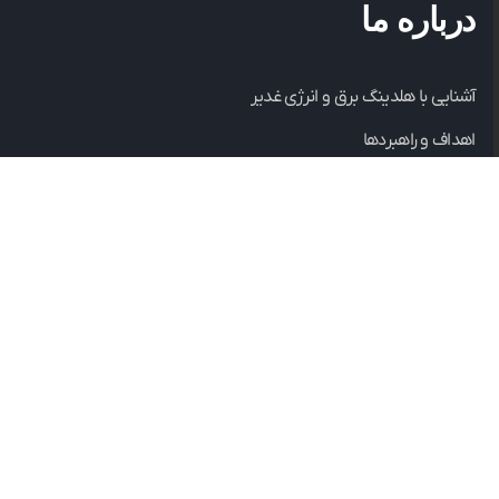
درباره ما
آشنایی با هلدینگ برق و انرژی غدیر
اهداف و راهبردها
مدیران
شرکت های تابعه هلدینگ
لینک های مفید
اخبار و رسانه
سوالات متداول
بورس انرژی
تعمیرات و نگهداری نیروگاه