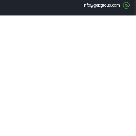
info@geicgroup.com
۰۲۱-۸۶۰۸۱۵۶۳
۰۲۱-۸۶۰۸۵۳۴۹
۱۴۳۴۸۳۵۳۶۳
درباره ما
آشنایی با هلدینگ برق و انرژی غدیر
اهداف و راهبردها
مدیران
شرکت های تابعه هلدینگ
لینک های مفید