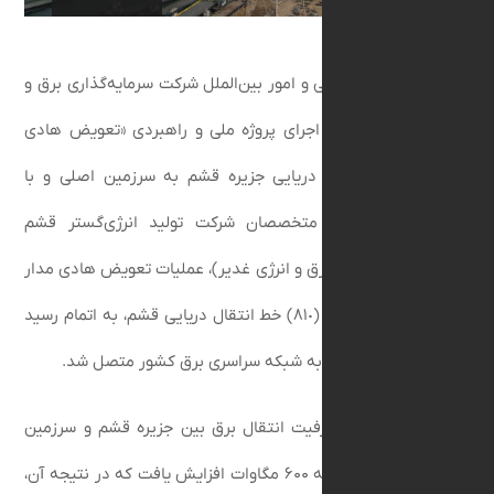
روابط عمومی و امور بین‌الملل شرکت سرمایه‌گذاری برق و
یر، در ادامه اجرای پروژه ملی و راهبردی «تعویض هادی
 خط انتقال دريايی جزیره قشم به سرزمین اصلی و با
و تلاش‌های متخصصان شرکت تولید انرژی‌گستر قشم
ه هلدینگ برق و انرژی غدیر)، عملیات تعویض هادی مدار
دوم خط ٢٣٠ کیلوولت (٨١٠) خط انتقال دریایی قشم، به اتمام رسید
ار با موفقیت به شبکه سراسری برق کشور متصل شد.
این پروژه، ظرفیت انتقال برق بین جزیره قشم و سرزمین
اصلی از ۲۴۰ مگاوات به ۶۰۰ مگاوات افزایش یافت که در نتیجه آن،