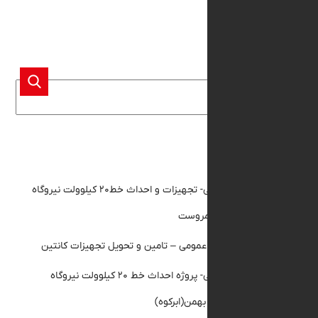
و جو
 مقالات
مناقصه عمومی- تجهیزات و احداث خط۲۰ کیلوولت نیروگاه
 مروست
گهی مناقصه عمومی – تامین و تحویل تجهیزات کانتین
مناقصه عمومی- پروژه احداث خط ۲۰ کیلوولت نیروگاه
ن(ابرکوه)