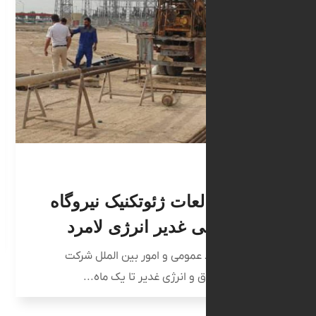
۴ مرداد ۱۴۰۱
معار
سرما
دکتر
۱۴
اقدا
ع مطالعات ژئوتکنیک نیروگاه
به گزا
سرمایه
رژی لامرد
زارش روابط عمومی و امور بین الملل شرکت
یه گذاری برق و انرژی غدیر تا یک ماه...