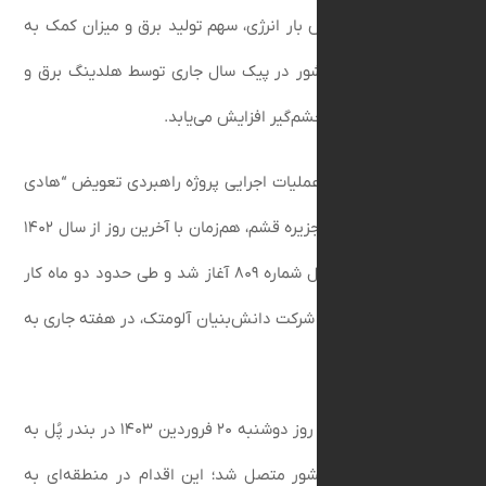
یری از حبس بار انرژی، سهم تولید برق و میزان کمک به
سری برق کشور در پیک سال جاری توسط هلدینگ برق و
ر، به میزان چشم‌گیر افزایش می‌یابد.
ادآوری است، عملیات اجرایی پروژه راهبردی تعویض “هادی
پرظرفیت” گذر دریایی جزیره قشم، هم‌زمان با آخرین روز از سال ۱۴۰۲
و با خاموشی خط انتقال شماره ۸۰۹ آغاز شد و طی حدود دو ماه کار
ی، با همکاری شرکت دانش‌بنیان آلومتک، در هفته جاری به
د.
مدار اول این پروژه در روز دوشنبه ۲۰ فروردین ۱۴۰۳ در بندر پُل به
سری برق کشور متصل شد؛ این اقدام در منطقه‌ای به