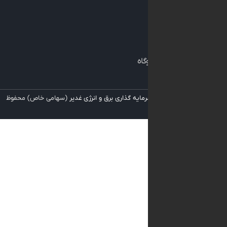
نه
داول
ی
نگهداری نیروگاه
 برای
شرکت سرمایه گذاری برق و انرژی غدیر
(سهامی خاص) محفوظ