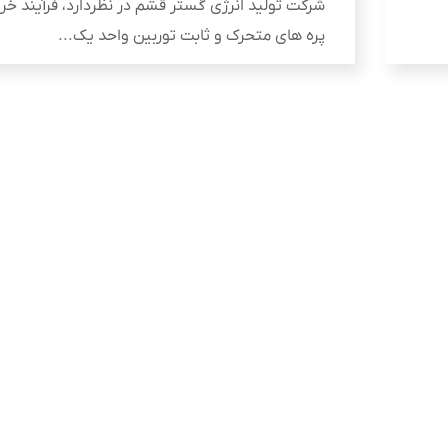
شرکت تولید انرژی گستر قشم در نظردارد، فرآیند خر
پره های متحرک و ثابت توربین واحد یک...