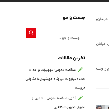
جست و جو
خریداری
۱۴۰ لغایت ۱۴۰۱/۰۷/۲۱ به نشانی: تهران، خیابان
آخرین مقالات
 تحویل پیشنهادات پایان وقت
مناقصه عمومی- تجهیزات و احداث
خط۲۰ کیلوولت نیروگاه خورشیدی۱۰ مگاواتی
مروست
آگهی مناقصه عمومی – تامین و
تحویل تجهیزات کانتین