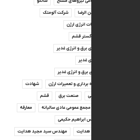
ن تامین اجتماعی نیروهای مسلح
سالکو
 سید مجید ابن الرضا
شرکت آلومتک
توسعه خدمات انرژی ارژن
تولید انرژی گستر قشم
سرمایه گذاری برق و انرژی غدیر
سرمایه گذاری غدیر
سرمایه‌گذاری برق و انرژی غدیر
مدیریت بهره برداری و تعمیرات ارژن
شهادت
دکتر معصومی
صنعت برق
قشم
سالیانه
مجمع عمومی عادی سالیانه
معارفه
صه
مهندس ابراهیم حکیمی
س سیدمجید هدایت
مهندس سید مجید هدایت