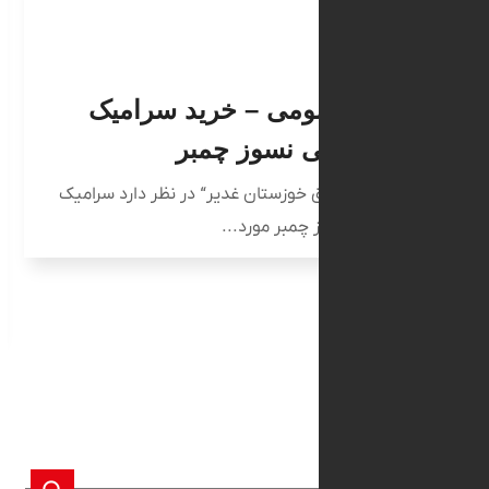
۲۲ مرداد ۱۴۰۴
قصه عمومی – خرید سرامیک
تمدی
 حرارتی نسوز چمبر
بازر
ت تولید برق خوزستان غدیر“ در نظر دارد سرامیک
سیکل
حرارتی نسوز چمبر مورد...
به اطل
عمومی 
و جو