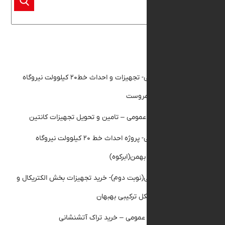
 مقالات
مناقصه عمومی- تجهیزات و احداث خط۲۰ کیلوولت نیروگاه
 مروست
گهی مناقصه عمومی – تامین و تحویل تجهیزات کانتین
مناقصه عمومی- پروژه احداث خط ۲۰ کیلوولت نیروگاه
ن(ابرکوه)
ناقصه عمومی(نوبت دوم)- خرید تجهیزات بخش الکتریکال و
قیق نیروگاه سیکل ترکیبی بهبهان
گهی استعلام عمومی – خرید تراک آتشنشانی