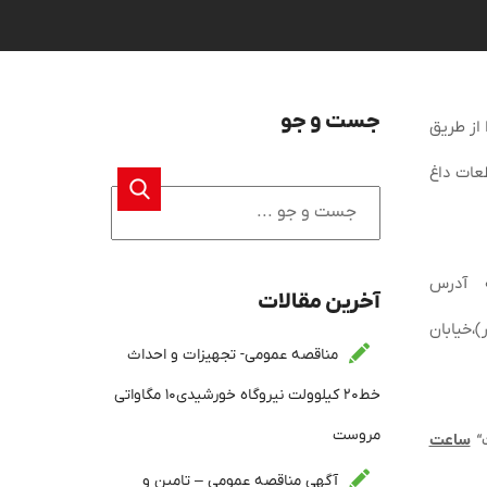
جست و جو
 از طریق
عات داغ
۱۴۰۴/۱۲/۰ به آدرس
آخرین مقالات
)،خیابان
مناقصه عمومی- تجهیزات و احداث
خط۲۰ کیلوولت نیروگاه خورشیدی۱۰ مگاواتی
مروست
“
ساعت
آگهی مناقصه عمومی – تامین و