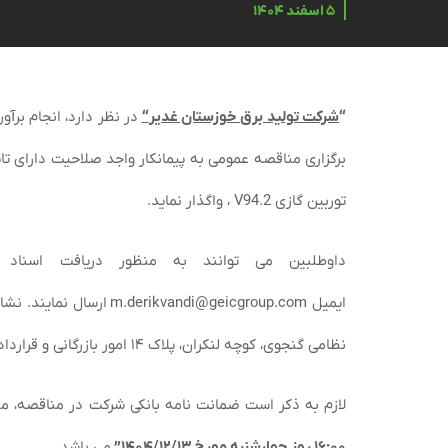
۵ اسفند ۱۴۰۴
“
شرکت تولید برق خوزستان غدیر
“
در نظر دارد، انجام برآ
برگزاری مناقصه عمومی به پیمانکار واجد صلاحیت دارای تا
توربین گازی
V94.2
، واگذار نماید.
داوطلبین می توانند به منظور دریافت اسناد 
ایمیل
m.derikvandi@geicgroup.com
ارسال نمایند. نشا
نظامی گنجوی، کوچه لنکران، پلاک ۱۴ امور بازرگانی و قرارداد ها و شماره تماس به منظور هماهنگی ۸۶۰۸۱۵۶۳ -۰۲۱ داخلی ۲۱۸ می‏باشد.
لازم به ذکر است ضمانت نامه بانکی شرکت در مناقصه، م
۱۶:۰۰ روز چهارشنبه مورخ ۱۴۰۴/۱۲/۱۳
”
می باشد.