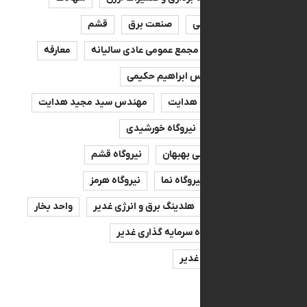
دکتر معصومی
صنعت برق
قشم
سالیانه
مجمع عمومی عادی سالیانه
معارفه
صه
مهندس ابراهیم حکیمی
س سیدمجید هدایت
مهندس سید مجید هدایت
ه بهبهان
نیروگاه خورشیدی
اه سیکل ترکیبی بهبهان
نیروگاه قشم
ه لامرد
نیروگاه نما
نیروگاه هرمز
پرظرفیت
هلدینگ برق و انرژی غدیر
واحد بخار
نیرو
گروه سرمایه گذاری غدیر
سرمایه‌گذاری غدیر