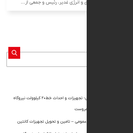
یه‌گذاری برق و انرژی غدیر، رئیس و جمعی از...
و جو
 مقالات
مناقصه عمومی- تجهیزات و احداث خط۲۰ کیلوولت نیروگاه
 مروست
گهی مناقصه عمومی – تامین و تحویل تجهیزات کانتین