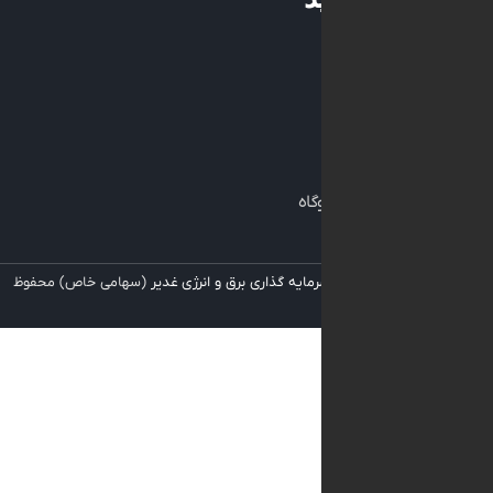
نه
داول
ی
نگهداری نیروگاه
 برای
شرکت سرمایه گذاری برق و انرژی غدیر
(سهامی خاص) محفوظ