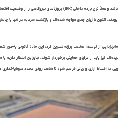
قراردادهای ECA پاسخ‌گوی شرایط واقعی اقتصادی کشور نباشد و عملاً نرخ بازده داخلی (IRR) پروژه‌های نیروگاهی را
 بودند، اکنون با زیان جدی مواجه شده‌اند و بازگشت سرمایه در آنها با چا
اشاره به ظرفیت قانونی ماده (۴) قانون «مانع‌زدایی از توسعه صنعت برق» تصریح کرد: این ماده قانونی به‌طور
ده‌اند نیز باید از مزایای حمایتی برخوردار شوند. بنابراین انتظار داریم با 
‌گویی به اقساط ارزی و ریالی فراهم شود تا شاهد رونق مجدد سرمایه‌گذاری