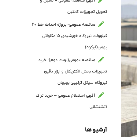
آگهی مناقصه عمومی – تامین و
تحویل تجهیزات کانتین
مناقصه عمومی- پروژه احداث خط ۲۰
کیلوولت نیروگاه خورشیدی ۱۵ مگاواتی
بهمن(ابرکوه)
مناقصه عمومی(نوبت دوم)- خرید
تجهیزات بخش الکتریکال و ابزار دقیق
نیروگاه سیکل ترکیبی بهبهان
آگهی استعلام عمومی – خرید تراک
آتشنشانی
آرشیو ها