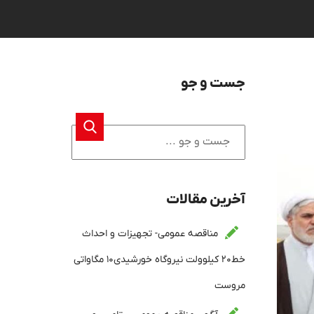
جست و جو
آخرین مقالات
مناقصه عمومی- تجهیزات و احداث
خط۲۰ کیلوولت نیروگاه خورشیدی۱۰ مگاواتی
مروست