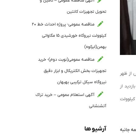
آگهی مناقصه عمومی – تامین و
تحویل تجهیزات کانتین
مناقصه عمومی- پروژه احداث خط ۲۰
کیلوولت نیروگاه خورشیدی ۱۵ مگاواتی
بهمن(ابرکوه)
مناقصه عمومی(نوبت دوم)- خرید
تجهیزات بخش الکتریکال و ابزار دقیق
 از ظهر
نیروگاه سیکل ترکیبی بهبهان
 بازدید از
آگهی استعلام عمومی – خرید تراک
یژه اقتصادی لامرد، از آخرین وضعیت پروژه نیروگاه سیکل ترکیبی ۹۱۳ مگاواتی و خطوط انتقال و پست‌های ۴۰۰ و ۲۲۰ کیلوولت
آتشنشانی
آرشیو ها
مه جانبه