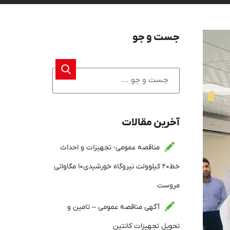
جست و جو
آخرین مقالات
مناقصه عمومی- تجهیزات و احداث
خط۲۰ کیلوولت نیروگاه خورشیدی۱۰ مگاواتی
مروست
آگهی مناقصه عمومی – تامین و
تحویل تجهیزات کانتین