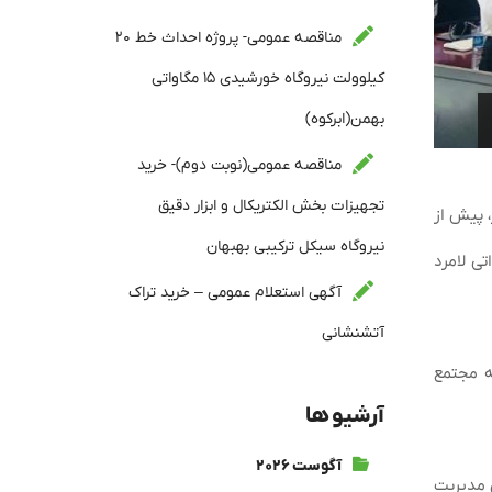
مناقصه عمومی- پروژه احداث خط ۲۰
کیلوولت نیروگاه خورشیدی ۱۵ مگاواتی
بهمن(ابرکوه)
مناقصه عمومی(نوبت دوم)- خرید
تجهیزات بخش الکتریکال و ابزار دقیق
، پیش از
نیروگاه سیکل ترکیبی بهبهان
، با سفر به منطقه ویژه اقتصادی لامرد، از آخرین روند پروژه نیروگاه ۹۱۳ مگاواتی لامرد
آگهی استعلام عمومی – خرید تراک
آتشنشانی
‌رسانی به مجتمع
آرشیو ها
آگوست ۲۰۲۶
 یادگار دوران مدیریت