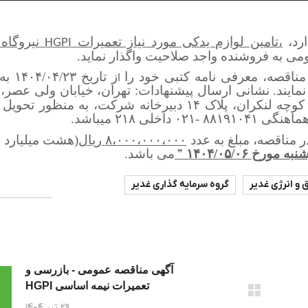
ارد،
،تامین لوازم یدکی مورد نیاز تعمیرات
نیروگاه
HGPI
ی به فروشنده واجد صلاحیت واگذار نماید.
مناقصه، معرفی نامه کتبی خود را
ز تاریخ 
ا
مایند. نشانی ارسال پیشنهادات: تهران، خیابان ولی عصر، 
توانیر(شهید عباسپور)،خیابان نظامی گنجوی، کوچه لنکران، پلاک ۱۴ دبیرخانه شرکت، به منظ
 ۲۱۸ می‏باشد.
 مناقصه، مبلغ به عدد
۸،۰۰۰،۰۰۰،۰۰۰ ریال
(هشت میلیارد ر
”
می باشد.
 و انرژی غدیر
گروه سرمایه گذاری غدیر
آگهی مناقصه عمومی - بازرسی و
تعمیرات نیمه اساسی HGPI
۲۹ تیر ۱۴۰۴