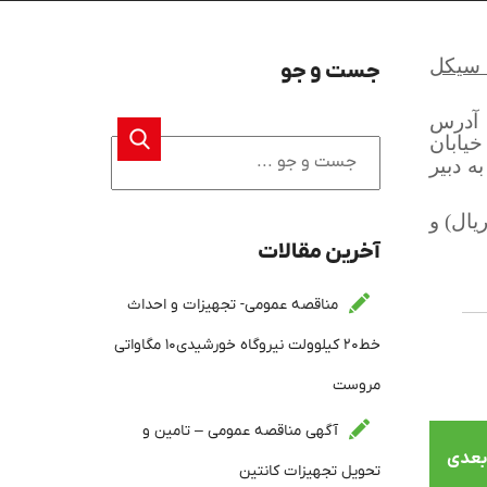
 سیکل
جست و جو
۱۴۰۴/۰۴/۲۳ به آدرس
خیابان
ور تحویل به دبیر
یال
) و
آخرین مقالات
مناقصه عمومی- تجهیزات و احداث
خط۲۰ کیلوولت نیروگاه خورشیدی۱۰ مگاواتی
مروست
آگهی مناقصه عمومی – تامین و
بعدی
تحویل تجهیزات کانتین