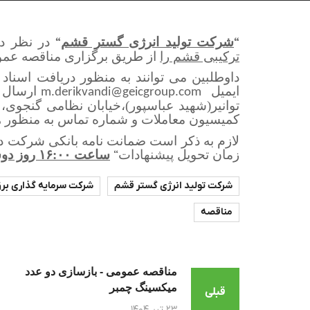
“
شرکت تولید انرژی گستر قشم
“
در نظر د
ترکیبی قشم را
از طریق برگزاری مناقصه عموم
داوطلبین می توانند به منظور دریافت اسناد 
ایمیل
ارسال ن
m.derikvandi@geicgroup.com
کمیسیون معاملات و شماره تماس به منظور هماهنگی ۸۸۱۹۱۰۴۱ -۰۲۱ داخلی
لازم به ذکر است ضمانت نامه بانکی شرکت در
زمان تحویل پیشنهادات
“
ساعت ۱۶:۰۰ روز دوشنبه مورخ ۱۴۰۴/۰۵/۰۶
شرکت تولید انرژی گستر قشم
شرکت سرمایه گذاری برق
مناقصه
مناقصه عمومی - بازسازی دو عدد
میکسینگ چمبر
قبلی
۲۳ تیر ۱۴۰۴