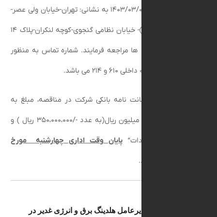
معرفی نامه از تاریخ ۱۴۰۳/۰۳/۰۶ به نشانی: تهران-خیابان ولی عصر-
خیابان توانیر(عباسپور)- خیابان نظامی گنجوی-کوچه لنکران-پلاک ۱۴
انی و قرارداد ها مراجعه فرمایند.
شماره تماس به منظور
شد.
ذکر است ضمانت نامه بانکی شرکت در مناقصه، مبلغ به
حروف ، سیصد وپنجاه میلیون ریال(به عدد -/۳۵۰،۰۰۰،۰۰۰ ریال ) و
ویل پیشنهادات”
پایان وقت اداری چهارشنبه مورخ
۱۴
“
می باشد.
پیام مدیرعامل هلدینگ برق و انرژی غدیر در