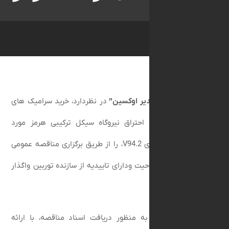
سعه برق غدیر اوکسین
”
در نظردارد، خرید سرامیک های
سوز محفظه احتراق نیروگاه سیکل ترکیبی هرمز مورد
در توربین های
V94.2
، را از طریق برگزاری مناقصه عمومی
ه واجد صلاحیت ودارای تاییدیه از سازنده توربین واگذار
 می توانند به منظور دریافت اسناد مناقصه، با ارائه