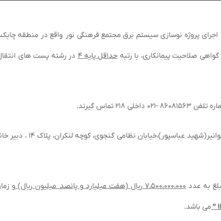
اجرای پروژه نوسازی سیستم برق مجتمع فرهنگی نور واقع در منطقه چابکس
 گواهی صلاحیت پیمانکاری، با رتبه
حداقل پایه ۴
در رشته پست های انتقال 
۲۱ تماس گیرند.
نشانی ارسال پیشنهادات: تهران، خیابان ولی عصر، خیابان توانیر(شهید عباس
بلغ به عدد
۷،۵۰۰،۰۰۰،۰۰۰ ریال (هفت میلیارد و پانصد میلیون ریال)
و زما
”
می باشد.