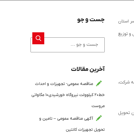
جست و جو
ر استان
و توزیع
آخرین مقالات
پور)،خیابان نظامی گنجوی، کوچه لنکران، پلاک ۱۴ ، دبیر خانه شرکت،
مناقصه عمومی- تجهیزات و احداث
خط۲۰ کیلوولت نیروگاه خورشیدی۱۰ مگاواتی
مروست
ن تحویل
آگهی مناقصه عمومی – تامین و
تحویل تجهیزات کانتین