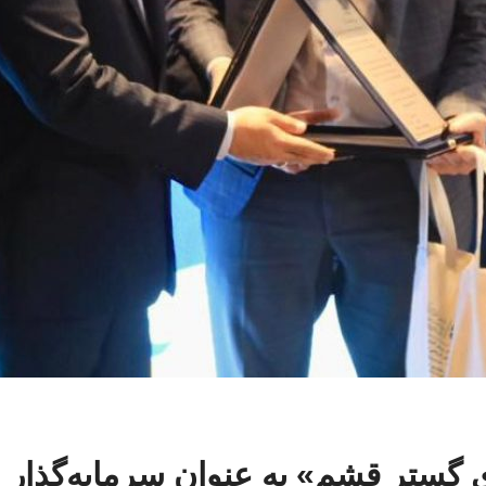
 گستر قشم» به عنوان سرمایه‌گذار ن