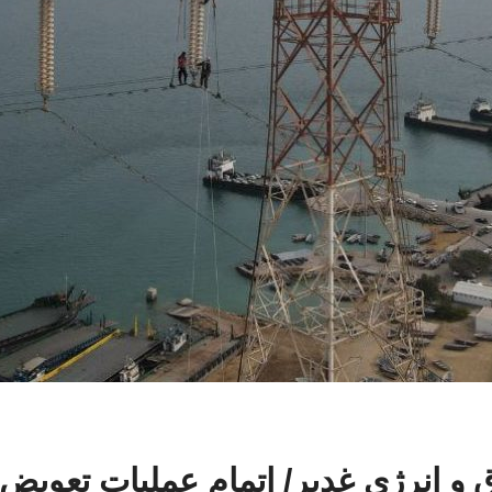
ق و انرژی غدیر/ اتمام عملیات تعو