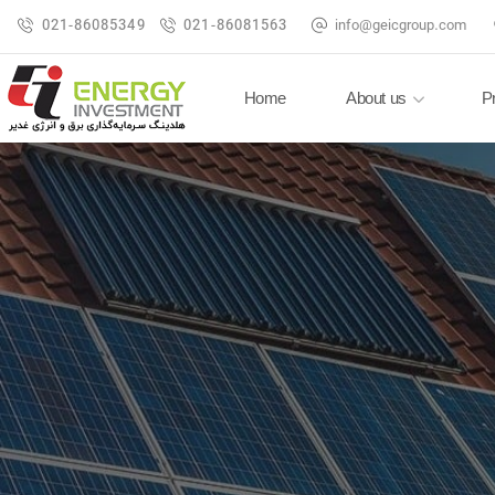
021-86085349
021-86081563
info@geicgroup.com
Home
About us
P