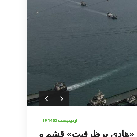
19 اردیبهشت 1403
یض «هادی پرظرفیت» قشم و