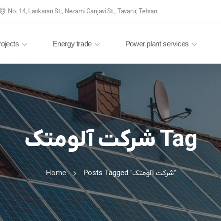
No. 14, Lankaran St., Nezami Ganjavi St., Tavanir, Tehran
rojects
Energy trade
Power plant services
شرکت آلومتک Tag
Home
Posts Tagged "شرکت آلومتک"