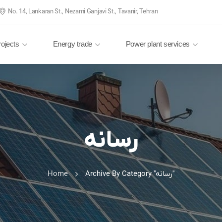
No. 14, Lankaran St., Nezami Ganjavi St., Tavanir, Tehran
rojects
Energy trade
Power plant services
رسانه
Home
Archive By Category "رسانه"