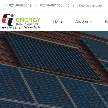
021-86085349
021-86081563
info@geicgroup.com
Home
About us
P