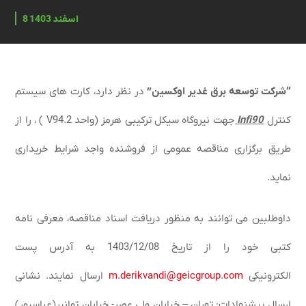
8 اسفند 1403
“
شرکت توسعه برق غدیر اوکسین
”
در نظر دارد،
کارت های سیستم
کنترل
Infi90
جهت
نیروگاه سیکل ترکیبی هرمز
(واحد
V94.2
) ، را از
طریق برگزاری مناقصه عمومی از فروشنده واجد شرایط خریداری
نماید.
داوطلبین می توانند به منظور دریافت اسناد مناقصه، معرفی نامه
کتبی خود را
ا
ز تاریخ 1403/12/08 به آدرس پست
الکترونیکی
m.derikvandi@geicgroup.com
ارسال نمایند. نشانی
ارسال پیشنهادات: تهران – خیابان ولی عصر- خیابان توانیر(عباسپور)