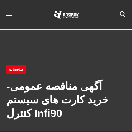
مناقصات
آگهی مناقصه عمومی-
خرید کارت های سیستم
کنترل Infi90