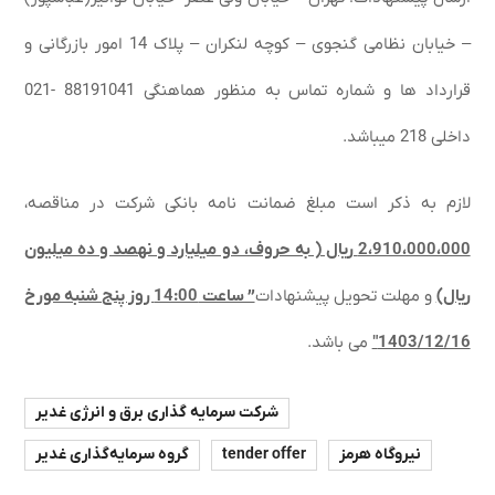
– خیابان نظامی گنجوی – کوچه لنکران – پلاک 14 امور بازرگانی و
قرارداد ها و شماره تماس به منظور هماهنگی 88191041 -021
داخلی 218 می‏باشد.
لازم به ذکر است مبلغ ضمانت نامه بانکی شرکت در مناقصه،
2،910،000،000 ریال ( به حروف، دو میلیارد و نهصد و ده میلیون
ریال)
و مهلت تحویل پیشنهادات
” ساعت 14:00 روز پنج شنبه مورخ
1403/12/16″
می باشد.
شرکت سرمایه گذاری برق و انرژی غدیر
نیروگاه هرمز
tender offer
گروه سرمایه‌گذاری غدیر